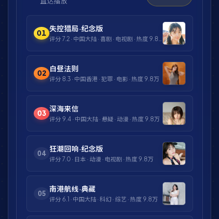
直达播放
失控猎局·纪念版
01
评分
7.2
·
中国大陆
·
喜剧
·
电视剧
· 热度
9.8万
白昼法则
02
评分
8.3
·
中国香港
·
犯罪
·
电影
· 热度
9.8万
深海来信
03
评分
9.4
·
中国大陆
·
悬疑
·
动漫
· 热度
9.8万
狂潮回响·纪念版
04
评分
7.0
·
日本
·
动漫
·
电视剧
· 热度
9.8万
南港航线·典藏
05
评分
6.1
·
中国大陆
·
科幻
·
综艺
· 热度
9.8万