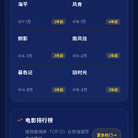
最新
最新
海平
风骨
7.1万
8.1万
2年前
4年前
1:33:17
1:46:33
最新
最新
倒影
南风信
6.3万
5.6万
3年前
2年前
1:58:23
1:53:36
最新
最新
暮色记
旧时光
4.8万
8.4万
3年前
3年前
电影排行榜
按热度排序 · TOP 20 · 右侧海报可
更多热门