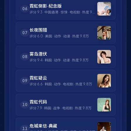
霓虹倒影·纪念版
06
评分
9.3
·
中国香港
·
惊悚
·
电视剧
· 热度
9.8万
长夜围猎
07
评分
6.0
·
美国
·
动作
·
动漫
· 热度
9.8万
雾岛潜伏
08
评分
9.4
·
韩国
·
动作
·
动漫
· 热度
9.8万
霓虹疑云
09
评分
6.6
·
韩国
·
动作
·
电视剧
· 热度
9.8万
霓虹代码
10
评分
7.9
·
韩国
·
战争
·
电视剧
· 热度
9.8万
危城来信·典藏
11