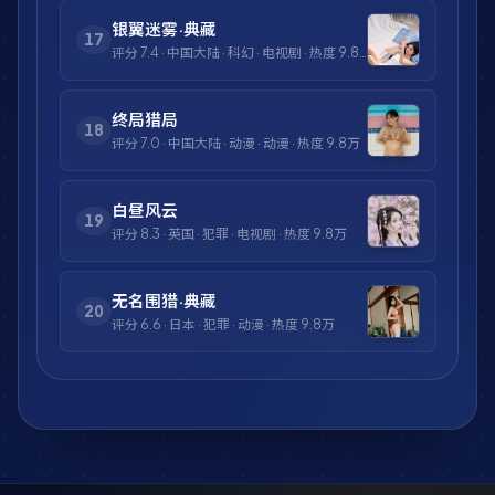
银翼迷雾·典藏
17
评分
7.4
·
中国大陆
·
科幻
·
电视剧
· 热度
9.8万
终局猎局
18
评分
7.0
·
中国大陆
·
动漫
·
动漫
· 热度
9.8万
白昼风云
19
评分
8.3
·
英国
·
犯罪
·
电视剧
· 热度
9.8万
无名围猎·典藏
20
评分
6.6
·
日本
·
犯罪
·
动漫
· 热度
9.8万