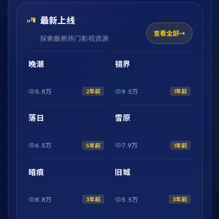
最新上线
查看全部
探索最新热门影视资源
2:01:47
2:10:52
最新
最新
晚潮
镜界
5.8万
9.5万
2年前
1年前
2:20:31
1:56:54
最新
最新
落日
雪原
6.5万
7.9万
5年前
1年前
1:46:43
42:32
最新
最新
暗痕
旧城
8.8万
5.5万
3年前
3年前
1:44:50
2:17:08