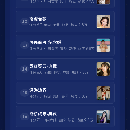
评分
9.3
·
中国香港
·
犯罪
·
综艺
· 热度
9.8万
南港营救
12
评分
6.7
·
英国
·
犯罪
·
综艺
· 热度
9.8万
终局航线·纪念版
13
评分
9.3
·
中国香港
·
冒险
·
动漫
· 热度
9.8万
霓虹疑云·典藏
14
评分
8.0
·
英国
·
惊悚
·
电影
· 热度
9.8万
深海边界
15
评分
7.9
·
韩国
·
喜剧
·
综艺
· 热度
9.8万
断桥终章·典藏
16
评分
7.1
·
中国大陆
·
冒险
·
综艺
· 热度
9.8万